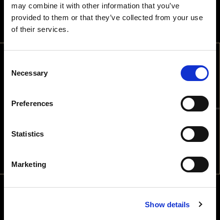
may combine it with other information that you’ve
provided to them or that they’ve collected from your use
of their services.
Consent
BEM-VINDO
Necessary
Selection
TEM IDADE PARA CONSUMIR
Preferences
BEBIDAS ALCOÓLICAS NO PAÍS
ONDE ESTÁ?
Statistics
Diretor de Relações Institucionais
NÃO
SIM
FRANCISCO TOVAR
Marketing
Licenciado em Engenharia Alimentar, pela Universidade Católica
do Porto, Francisco fez a primeira vindima no Douro em 1990
Show details
(Espumante Vértice).