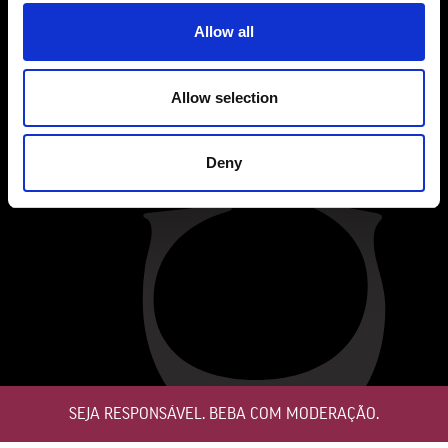
Fez vindimas na Califórnia (Schramsberg – Napa Valley) e na
Allow all
Austrália (Taylors Wines – Clare Valley) e entrou para o sector do
Vinho do Porto em 1993, tendo trabalhado na Rozès, Osborne e
Symington.
Allow selection
Francisco está no Grupo Fladgate desde 2008.
Deny
SUBSCREVER NEWSLETTER
Subscreva a nossa Newsletter e receba as mais recentes novidades e ofertas
exclusivas.
SEGUE-NOS
SEJA RESPONSÁVEL. BEBA COM MODERAÇÃO.