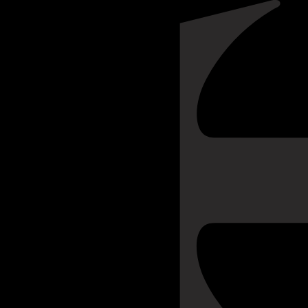
NOTÍCIAS
RECRUTAMENTO
SUSTENTABILIDADE
QUINTA D
VINTAGE 
ESCOLHA O ANO:
A QUINTA DA ROÊDA É