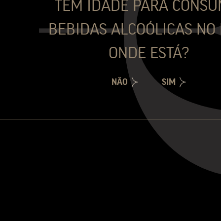
TEM IDADE PARA CONSU
ANO VITIVINÍCOLA E VINDIMA
BEBIDAS ALCOÓLICAS NO 
-2002 foi um dos anos mais secos de que há registo. Durante o Inverno
ONDE ESTÁ?
o seco, a temperatura esteve de tal forma baixa, que o rio Pinhão, qu
nte no período do Natal. Surpreendentemente, quando esperávamos que
NÃO
SIM
ios de Setembro, entre o dia 15 e o dia 22, registaram-se 70 milímetro
sse pela perfeita saúde em que se encontravam as uvas nesta época, o e
 nas nossas quintas no dia 23 de Setembro e o tempo limpo e quente
 os quais foram produzidos nas duas semanas que antecederam as chuv