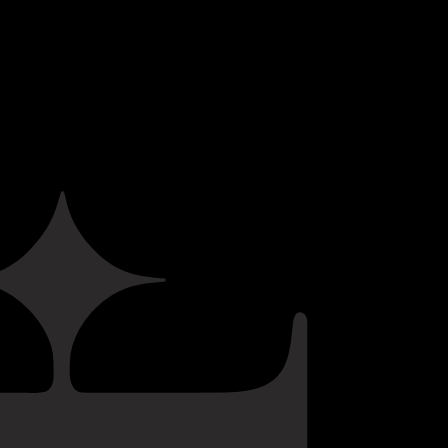
DES DO DOURO. A
ZADA NO PINHÃO,
ROFT EM 1889 E
AMENTE DURANTE
ADE DO SÉCULO
TICOS VINHOS DA
RÁCTER DE FRUTA
 BASE DO LOTE DO
SÃO A PEDRA
A CASA.
elho-rubi profundo,
ita cor de tijolo. O
turidade maravilhosos,
laço e aromas doces de
, sultana e figo seco. À