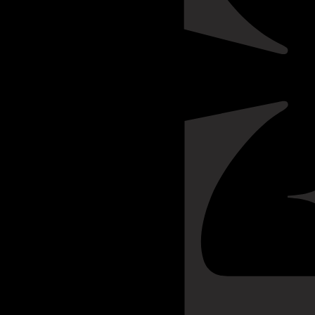
MELHORES PROPRIEDA
PROPRIEDADE, LOCALI
FOI ADQUIRIDA PELA C
RENOVADA EXTENSIV
TODA A PRIMEIRA MET
XX.OS RICOS E AROMÁ
ROÊDA, COM O SEU CA
VOLUMOSA, FORMAM A
VINTAGE DA CROFT E 
ANGULAR DO ESTILO D
COMO GUARDAR
GARRAFA DEITADA
Notas de Prova:
Núcleo verm
REGIÃO
cercado por uma borda estre
DOURO
nariz mostra um calor e ma
com um denso núcleo de me
cereja preta madura, ameixa