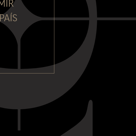
MIR
PAÍS
, quase não se registou
e passa em frente à Quinta do
 a última fase da
maturação
s de precipitação por toda a
feito teria sido muito mais
 deu lugar a vinhos do Porto
as do início de Outubro.