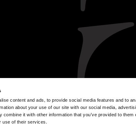
s
EXPLORAR
DESFRUTA
ise content and ads, to provide social media features and to an
QUINTA DA ROÊDA – ENOTURISMO
PRODUTOS
rmation about your use of our site with our social media, advertis
SOBRE A CROFT
COCKTAILS
 combine it with other information that you’ve provided to them o
HISTÓRIA
RECEITAS
 use of their services.
O VINHO DO PORTO
ONDE COMPRAR
NOTÍCIAS