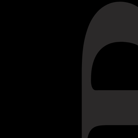
TEM ALG
QUESTÃO
Li e compreendi a
Política de