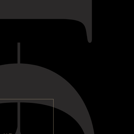
, o vinho revela
oma, com um subtil
 e notas sugestivas de
rosa e pão fresco. No
ão é de textura densa e
 e suave, elevada no
z viva e taninos polidos
opulentos sabores de
ino e pudim de ameixa
ssionantemente longo.
 é uma expressão
 carácter da histórica
ente pronta para beber