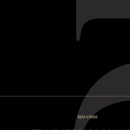
medida que se abre no copo
intricadas dimensões do ar
toque resinoso de eucalipto
caixa de charuto, pétala de 
paladar, a primeira impress
aveludada e sabor generoso
palato médio por uma acide
lindamente integrados. Os 
chocolate amargo, marasqu
permanecem no final impre
Este sedutor Porto Vintage
maravilhosamente madura do
Quinta da Roêda, perfeitam
agora.
BEM-VINDO