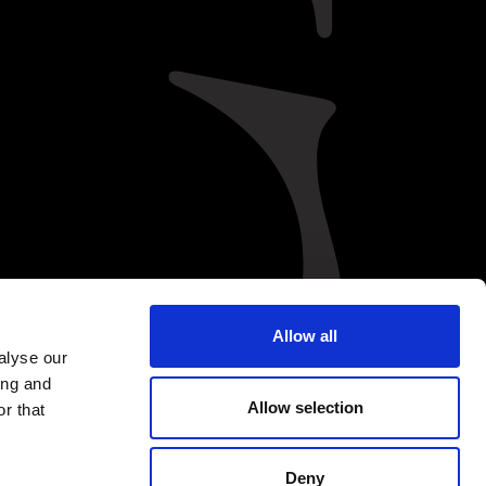
ENVIAR
R
SEGUE-NOS
Allow all
alyse our
ing and
Allow selection
r that
Política de Privacidade
Canal de Denúncias
Deny