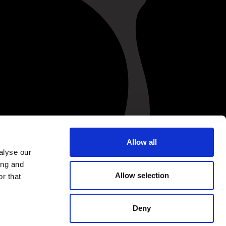
Allow all
alyse our
ing and
Allow selection
r that
Deny