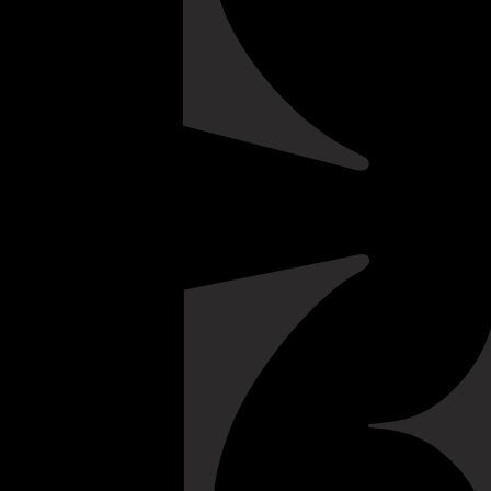
SUPERIOR, SELECCION
PROFUNDIDADE DE COR
FRUTA E PALADAR CHEI
VINHOS SÃO ENVELHEC
TRÊS ANOS EM TONÉIS
ONDE SE DESENVOLVE
CARÁCTER FRESCO E F
A SUA COR RUBI PROF
Notas de Prova:
Apresenta 
COMO GUARDAR
amoras com subtis notas de
GARRAFA DE PÉ
boca dominam os sabores in
chocolate. O vinho possui
REGIÃO
DOURO
estrutura, exibindo um fina