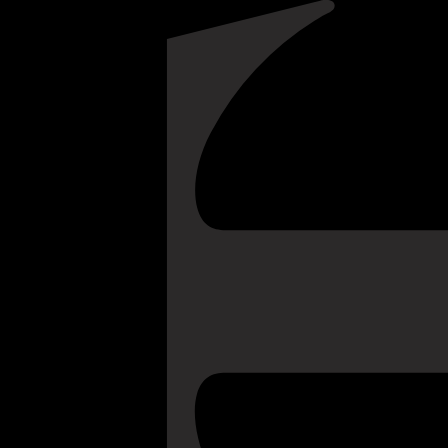
NOTÍCIAS
RECRUTAMENTO
SUSTENTABILIDADE
RESERVE 
O CROFT RUBY RESERV
PARTIR DE VINHOS DO 
PRODUZIDOS NO BAIXO
ÁREAS DO CIMA CORGO