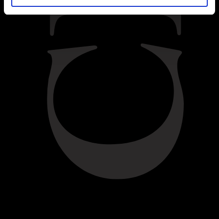
VOLTAR
Dificuldade:
Média
INGREDIENTES
Para os profiteroles:
85g de manteiga sem sal
4 colher de chá de açúcar refinado
200ml de água
115g de farinha sem fermento
1 pitada de sal