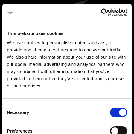
PT
MENU
VOLTAR À QUINTA
This website uses cookies
CROFT HOJE
OBRIGADO PELA SUA RESERVA
We use cookies to personalise content and ads, to
HISTÓRIA
provide social media features and to analyse our traffic.
EQUIPA
We also share information about your use of our site with
our social media, advertising and analytics partners who
NOTÍCIAS
may combine it with other information that you’ve
RECRUTAMENTO
provided to them or that they’ve collected from your use
COCKTAILS
SUBSCREVER NEWSLETTER
SUSTENTABILIDADE
of their services.
RECEITAS
Subscreva a nossa Newsletter e receba as mais recentes novidades e ofertas
exclusivas.
Consent
BEM-VINDO
Necessary
Selection
TEM IDADE PARA CONSUMIR
Preferences
SEGUE-NOS
BEBIDAS ALCOÓLICAS NO PAÍS