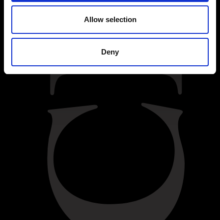
Allow selection
Deny
VOLTAR
Dificuldade:
Média
INGREDIENTES
55g de manteiga
Cacau em pó, para polvilhar
55g de chocolate negro