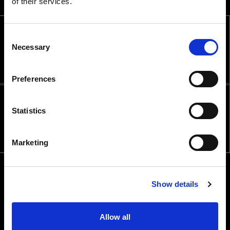
of their services.
Consent
BEM-VINDO
Necessary
Selection
TEM IDADE PARA CONSUMIR
Preferences
BEBIDAS ALCOÓLICAS NO PAÍS
ONDE ESTÁ?
Statistics
NÃO
SIM
Marketing
Show details
Allow all